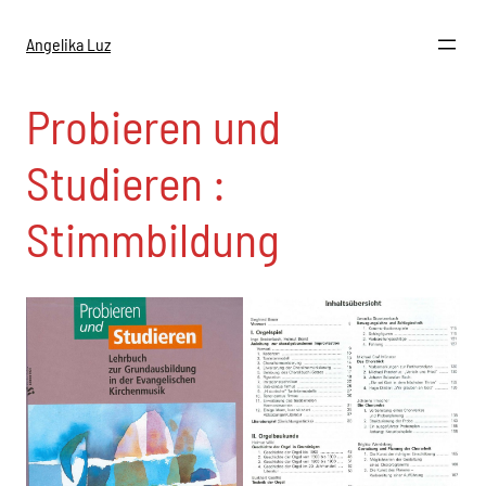
Zum
Inhalt
Angelika Luz
springen
Probieren und
Studieren :
Stimmbildung