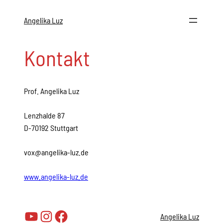
Zum
Inhalt
Angelika Luz
springen
Kontakt
Prof. Angelika Luz
Lenzhalde 87
D-70192 Stuttgart
vox@angelika-luz.de
www.angelika-luz.de
YouTube
Instagram
Facebook
Angelika Luz