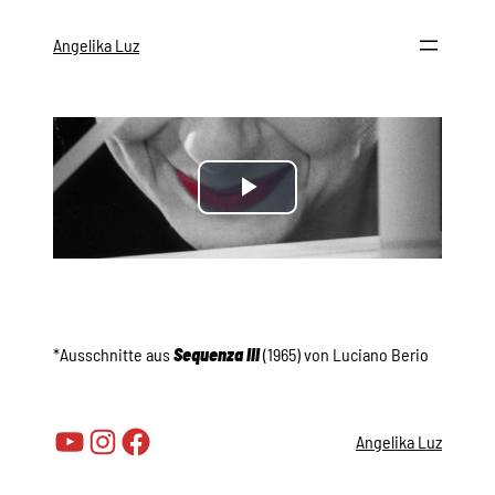
Zum
Inhalt
Angelika Luz
springen
Play
Video
*Ausschnitte aus
Sequenza III
(1965) von Luciano Berio
YouTube
Instagram
Facebook
Angelika Luz